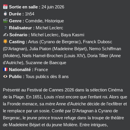
Sortie en salle :
24 juin 2026
Durée :
1h54
Genre :
Comédie, Historique
Réalisateur :
Michel Leclerc
✍️
Scénario :
Michel Leclerc, Baya Kasmi
Casting :
Artus (Cyrano de Bergerac), Franck Dubosc
(D’Artagnan), Julia Piaton (Madeleine Béjart), Nemo Schiffman
(Molière), Niels Hamel-Brochen (Louis XIV), Doria Tillier (Anne
d’Autriche), Suzanne de Baecque
Nationalité :
France
Public :
Tous publics dès 8 ans
Présenté au Festival de Cannes 2026 dans la sélection Cinéma
de la Plage. En 1651, Louis n’est encore que l’enfant roi. Alors que
la Fronde menace, sa mère Anne d’Autriche décide de l’exfiltrer et
le remplace par un sosie. Confié par D’Artagnan à Cyrano de
Bergerac, le jeune prince trouve refuge dans la troupe de théâtre
de Madeleine Béjart et du jeune Molière. Entre intrigues,