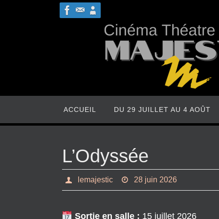
Passer
vers
le
contenu
Passer
ACCUEIL
DU 29 JUILLET AU 4 AOÛT
vers
le
contenu
L’Odyssée
lemajestic
28 juin 2026
Sortie en salle :
15 juillet 2026