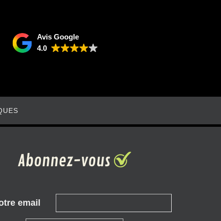
Avis Google
4.0
QUES
otre email