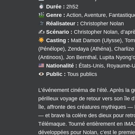
Durée :
2h52
Genre :
Action, Aventure, Fantastiq
Réalisateur :
Christopher Nolan
✍️
Scénario :
Christopher Nolan, d’apr
Casting :
Matt Damon (Ulysse), Tom
(Pénélope), Zendaya (Athéna), Charlize 
(Antinoos), Jon Bernthal, Lupita Nyong’
Nationalité :
États-Unis, Royaume-U
Public :
Tous publics
L’événement cinéma de l’été. Après la g
périlleux voyage de retour vers son île d’
île, affronte des créatures mythiques — 
— et brave la colère des dieux pour ret
Télémaque. Tourné entièrement en IM
développées pour Nolan, c’est le premier 