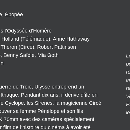
ue, Épopée
ès l’Odyssée d’Homère
 Holland (Télémaque), Anne Hathaway
Theron (Circé), Robert Pattinson
o, Benny Safdie, Mia Goth
L
ni
p
r
e
uerre de Troie, Ulysse entreprend un
r
Ithaque. Pendant dix ans, il dérive d’île en
V
le Cyclope, les Sirènes, la magicienne Circé
P
rouver sa femme Pénélope et son fils
l
AX 70mm avec des caméras spécialement
film de l’histoire du cinéma à avoir été