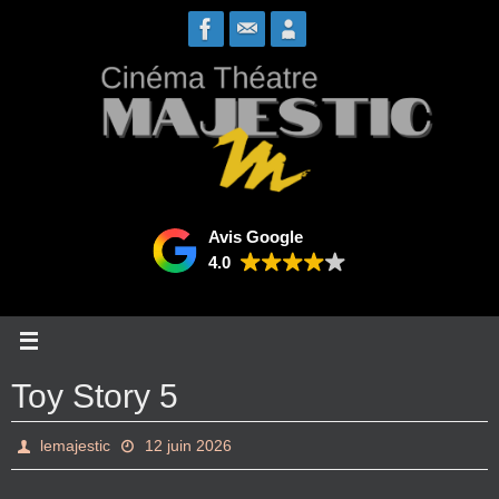
Passer
vers
le
contenu
Avis Google
4.0
Toy Story 5
lemajestic
12 juin 2026