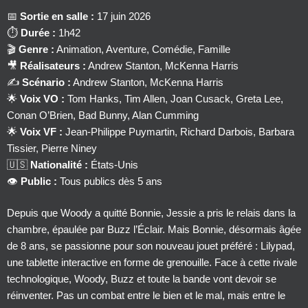
📅
Sortie en salle :
17 juin 2026
⏱️
Durée :
1h42
🎬
Genre :
Animation, Aventure, Comédie, Famille
🎥
Réalisateurs :
Andrew Stanton, McKenna Harris
✍️
Scénario :
Andrew Stanton, McKenna Harris
🌟
Voix VO :
Tom Hanks, Tim Allen, Joan Cusack, Greta Lee,
Conan O’Brien, Bad Bunny, Alan Cumming
🌟
Voix VF :
Jean-Philippe Puymartin, Richard Darbois, Barbara
Tissier, Pierre Niney
🇺🇸
Nationalité :
États-Unis
👁️
Public :
Tous publics dès 5 ans
Depuis que Woody a quitté Bonnie, Jessie a pris le relais dans la
chambre, épaulée par Buzz l’Éclair. Mais Bonnie, désormais âgée
de 8 ans, se passionne pour son nouveau jouet préféré : Lilypad,
une tablette interactive en forme de grenouille. Face à cette rivale
technologique, Woody, Buzz et toute la bande vont devoir se
réinventer. Pas un combat entre le bien et le mal, mais entre le