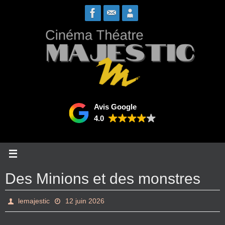
Passer
vers
le
contenu
Avis Google
4.0
Des Minions et des monstres
lemajestic
12 juin 2026