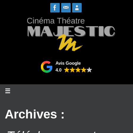
Passer
vers
le
contenu
Avis Google
4.0
Archives :